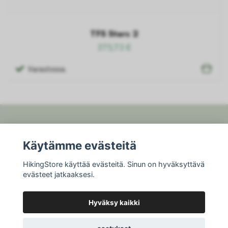
TFS Stars 2
375,73 €
Varastossa.
Fotmeny
Käytämme evästeitä
HikingStore käyttää evästeitä. Sinun on hyväksyttävä
Sosiaalinen media
evästeet jatkaaksesi.
Hyväksy kaikki
© 2026 HikingStore
Powered by Quickbutik