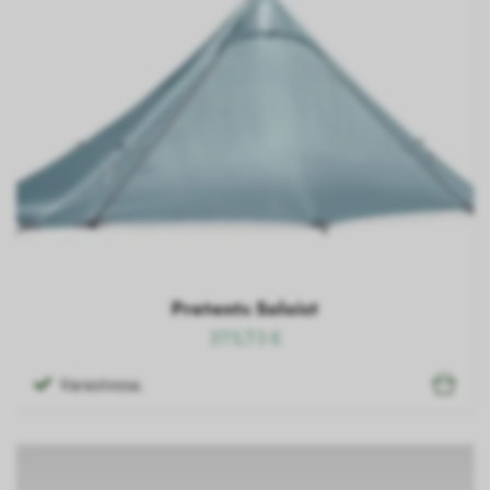
Pretents Soloist
375,73 €
Varastossa.