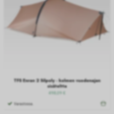
TFS Enran 2 Silpoly - kolmen vuodenajan
sisäteltta
498,09 €
Varastossa.