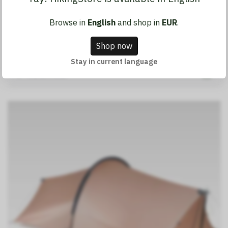
Browse in
English
and shop in
EUR
.
TFS Yoto Pro pidennetty versio
Shop now
664,15 €
Stay in current language
Varastossa.