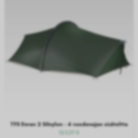
TFS Enran 2 Silnylon - 4 vuodenajan sisäteltta
515,57 €