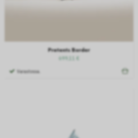
Pretents Border
699,11 €
Varastossa.