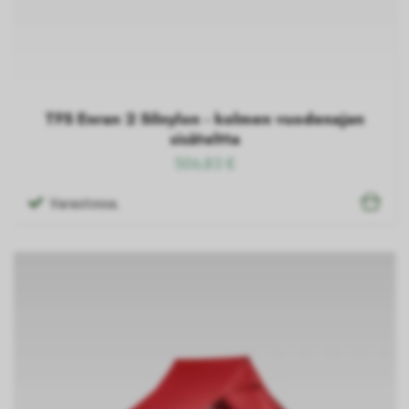
TFS Enran 2 Silnylon - kolmen vuodenajan
sisäteltta
506,83 €
Varastossa.