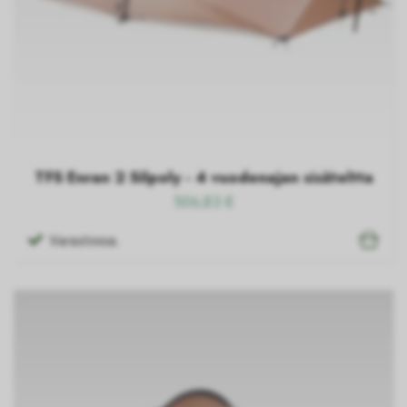
TFS Enran 2 Silpoly - 4 vuodenajan sisäteltta
506,83 €
Varastossa.