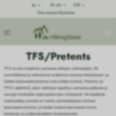
Sis. alv
EUR
Oma varasto Ruotsissa
TFS/Pretents
TFS on yksi maailman parhaista telttojen valmistajista. He
suunnittelevat ja valmistavat tuotteensa omassa tehtaassaan, ja
heidän laatuvaatimuksensa ovat erittäin korkeat. Pretents on
TFS:n alabrändi, joten valmistus tapahtuu samassa paikassa ja
samojen korkeiden laatuvaatimusten mukaisesti. He käyttävät
materiaaleja monista eri maista varmistaakseen korkeat
laatuvaatimuksensa, ja heidän laadunvalvontansa ennen
toimitusta on poikkeuksellisen korkeatasoista.