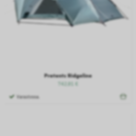
Pretents Ridgeline
742,81 €
Varastossa.