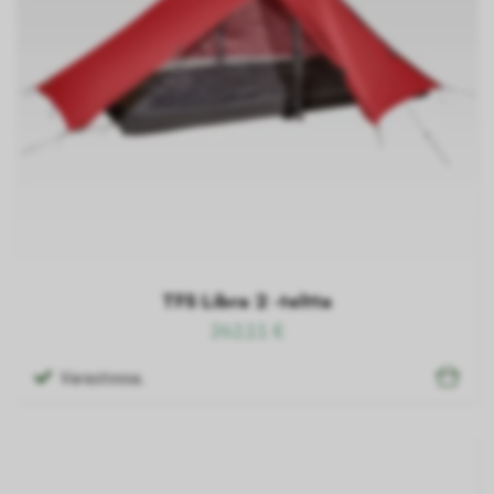
TFS Libra 2 -teltta
262,11 €
Varastossa.