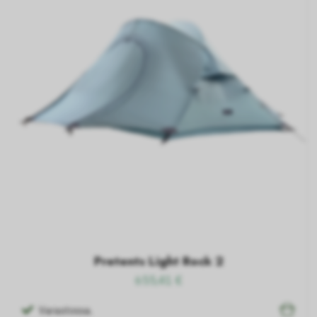
Pretents Light Rock 2
655,41 €
Varastossa.