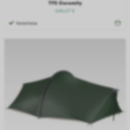
TFS Goromity
646,67 €
Varastossa.