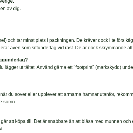
verige.
sen av dig.
!) och tar minst plats i packningen. De kräver dock lite försiktig
gerar även som sittunderlag vid rast. De är dock skrymmande att
liggunderlag?
u lägger ut tältet. Använd gärna ett "footprint" (markskydd) unde
när du sover eller upplever att armarna hamnar utanför, rekom
re sömn.
 att köpa till. Det är snabbare än att blåsa med munnen och du s
t.