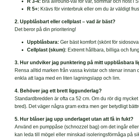
R 3-4:
Bra allround-val för vår, sommar och höst i S
R 5+:
Krävs för vinterbruk eller om du är väldigt fru
2. Uppblåsbart eller cellplast – vad är bäst?
Det beror på din prioritering!
Uppblåsbara:
Ger bäst komfort (skönt för sidosovare
Cellplast (skum):
Extremt hållbara, billiga och fun
3. Hur undviker jag punktering på mitt uppblåsbara 
Rensa alltid marken från vassa kvistar och stenar innan d
enkla att laga med en liten lagningslapp och lim.
4. Behöver jag ett brett liggunderlag?
Standardbredden är ofta ca 52 cm. Om du rör dig mycket 
bred). Det väger några gram extra men ger betydligt bätt
5. Hur blåser jag upp underlaget utan att få in fukt?
Använd en pumppåse (schnozzel bag) om det ingår eller går
kan leda till mögel eller minskad isoleringsförmåga på sik