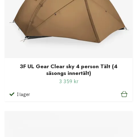
3F UL Gear Clear sky 4 person Tält (4
säsongs innertält)
3 359 kr
I lager