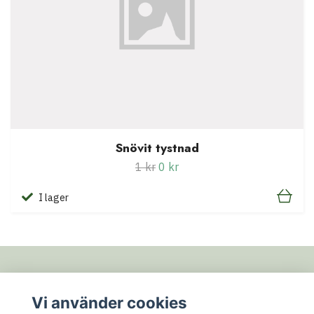
Snövit tystnad
1 kr
0 kr
I lager
Fotmeny
Vi använder cookies