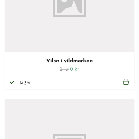
Vilse i vildmarken
1 kr
0 kr
I lager