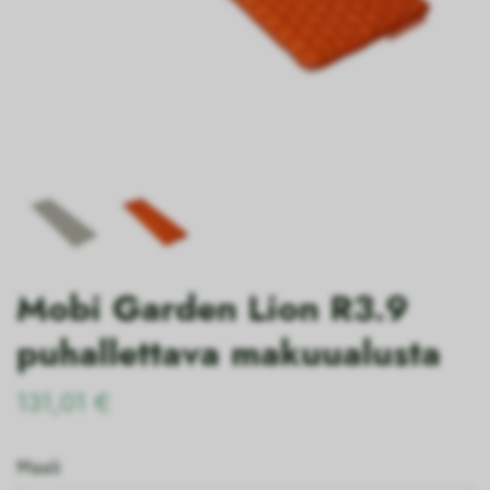
Mobi Garden Lion R3.9
puhallettava makuualusta
131,01 €
Maali