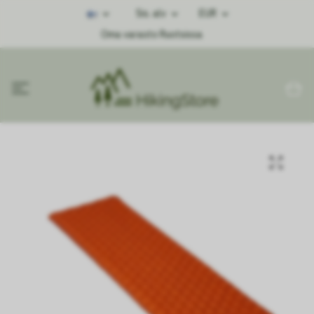
Sis. alv
EUR
Oma varasto Ruotsissa