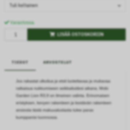
Tuli keltainen
Varastossa.
LISÄÄ OSTOSKORIIN
TIEDOT
ARVOSTELUT
Jos rakastat ulkoilua ja etsit luotettavaa ja mukavaa
ratkaisua nukkumiseen seikkailuidesi aikana, Mobi
Garden Lion R3,9 on ilmeinen valinta. Erinomaisen
eristyksen, kevyen rakenteen ja kestävän rakenteen
ansiosta tästä makuualustasta tulee paras
kumppanisi luonnossa.