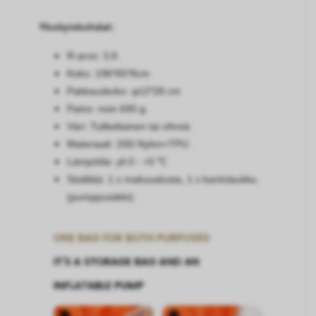
Yksityiskohdat:
R-arvo: 3,9.
Koko: 196*65*8cm
Pakkauskoko: φ12*28 cm
Paino: noin 690 g.
Väri: Tulikeltainen tai vihreä
Materiaali: 20D Nylon+TPU.
Lämpötila: yli 0 - +5 ℃
Sisältää: 1 x makuualusta, 1 x kantolaukku
(pumppusäkki).