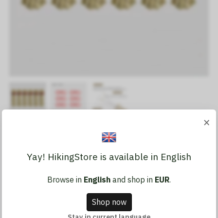
×
Corde de tente 3F UL Gear
4 mm
Yay! HikingStore is available in English
23,51 €
Browse in
English
and shop in
EUR
.
Shop now
En stock.
Stay in current language