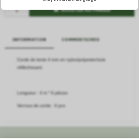
AJOUTER AU PANIER
INFORMATION
COMMENTAIRES
Corde de tente 4 mm en nylon/polyester/soie
réfléchissant.
Longueur : 4 m * 6 pièces
Verrous de corde : 6 pcs