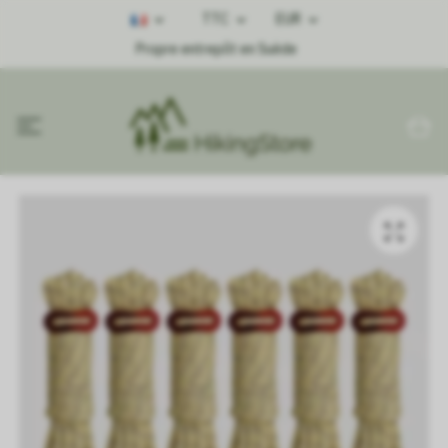
TTC
EUR
Propre entrepôt en Suède