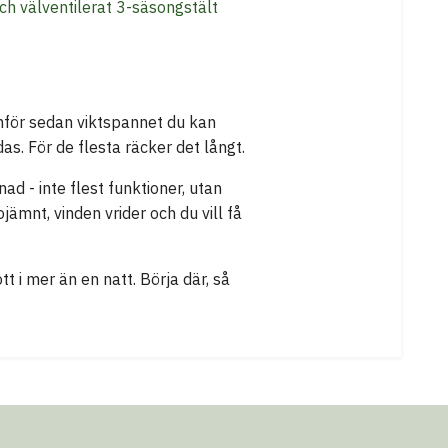
och välventilerat 3-säsongstält
ämför sedan viktspannet du kan
das. För de flesta räcker det långt.
ad - inte flest funktioner, utan
ojämnt, vinden vrider och du vill få
t i mer än en natt. Börja där, så