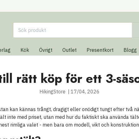
erlag
Kök
Övrigt
Outlet
Presentkort
Blogg
ill rätt köp för ett 3-säs
HikingStore
|
17/04, 2026
stan kan kännas trångt, dragigt eller onödigt tungt efter två nät
tält inte med priset, utan med hur du faktiskt ska använda tält
 mest rimliga valet - men bara om modell, vikt och konstruktion