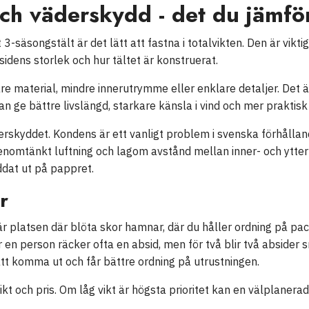
ch väderskydd - det du jämför
 3-säsongstält är det lätt att fastna i totalvikten. Den är viktig
sidens storlek och hur tältet är konstruerat.
are material, mindre innerutrymme eller enklare detaljer. Det ä
kan ge bättre livslängd, starkare känsla i vind och mer praktis
erskyddet. Kondens är ett vanligt problem i svenska förhålland
genomtänkt luftning och lagom avstånd mellan inner- och ytter
ddat ut på pappret.
r
är platsen där blöta skor hamnar, där du håller ordning på pac
 en person räcker ofta en absid, men för två blir två absider 
 att komma ut och får bättre ordning på utrustningen.
kt och pris. Om låg vikt är högsta prioritet kan en välplanerad