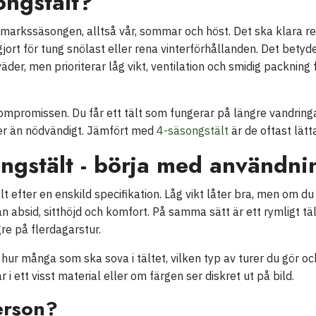
ongstält?
rmarkssäsongen, alltså vår, sommar och höst. Det ska klara r
ort för tung snölast eller rena vinterförhållanden. Det betyder 
der, men prioriterar låg vikt, ventilation och smidig packning
mpromissen. Du får ett tält som fungerar på längre vandringar
mer än nödvändigt. Jämfört med
4-säsongstält
är de oftast lätta
songstält - börja med användn
ält efter en enskild specifikation. Låg vikt låter bra, men om 
än absid, sitthöjd och komfort. På samma sätt är ett rymligt tält
re på flerdagarstur.
 hur många som ska sova i tältet, vilken typ av turer du gör o
i ett visst material eller om färgen ser diskret ut på bild.
erson?