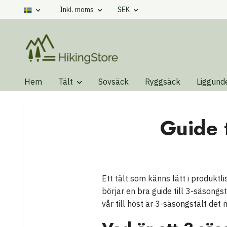
Inkl. moms
SEK
Hem
Tält
Sovsäck
Ryggsäck
Liggund
Guide t
Ett tält som känns lätt i produktli
börjar en bra guide till 3-säsongs
vår till höst är 3-säsongstält det