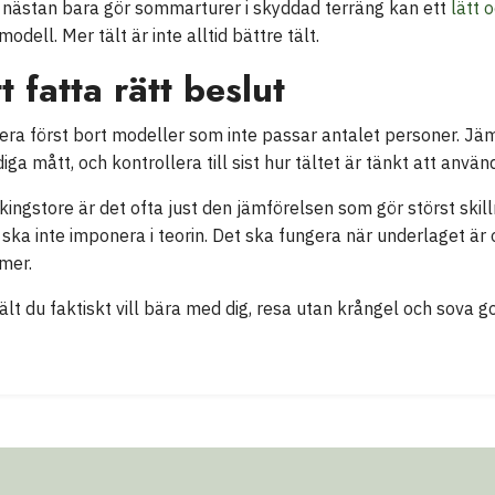
nästan bara gör sommarturer i skyddad terräng kan ett
lätt 
odell. Mer tält är inte alltid bättre tält.
t fatta rätt beslut
rtera först bort modeller som inte passar antalet personer. J
iga mått, och kontrollera till sist hur tältet är tänkt att använ
ingstore är det ofta just den jämförelsen som gör störst skilln
lt ska inte imponera i teorin. Det ska fungera när underlaget är 
mer.
lt du faktiskt vill bära med dig, resa utan krångel och sova got