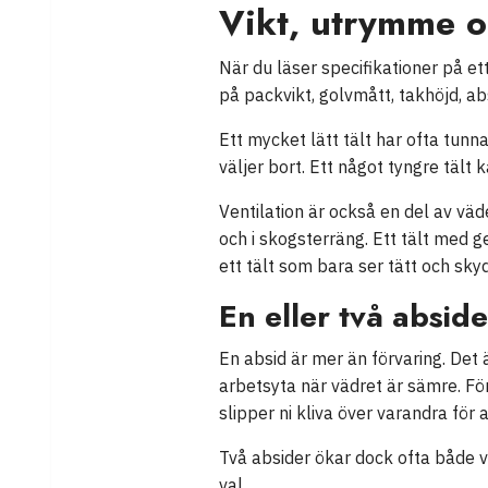
Vikt, utrymme o
När du läser specifikationer på ett
på packvikt, golvmått, takhöjd, ab
Ett mycket lätt tält har ofta tunn
väljer bort. Ett något tyngre tält 
Ventilation är också en del av väd
och i skogsterräng. Ett tält med 
ett tält som bara ser tätt och sky
En eller två abside
En absid är mer än förvaring. Det 
arbetsyta när vädret är sämre. För
slipper ni kliva över varandra för
Två absider ökar dock ofta både vi
val.