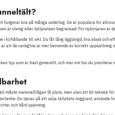
unneltält?
och fungerar bra på många underlag. De är populära för allrou
ken är stenig eller tältplatsen begränsad. För nybörjaren är de
i förhållande till vikt. Du får lång ligglängd, bra absid och ef
 är att de vanligtvis är mer beroende av korrekt uppsättning o
ken typ som är bäst generellt, och mer om hur du prioriterar e
lbarhet
tält måste materialfrågan få plats, men utan att bli teknisk fö
tertanke. Du tjänar på att välja tältplats noggrant, använda f
 rötter och hård spänning.