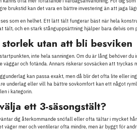
känns ofta mer förlåtande i vardagsanvändning. För dig som täl
gre brukstid kan det vara en bättre investering än att jaga lägs
ses som en helhet. Ett lätt tält fungerar bäst när hela konstr
erat tält, och en stark stånguppsättning hjälper bara delvis om
 storlek utan att bli besviken
startpunkten, inte hela sanningen. Om du är lång behöver du 
e väggar och fotända. Annars riskerar sovsäcken att tryckas 
liggunderlag kan passa exakt, men då blir det ofta lite eller 
are underlag eller vill ha bättre sovkomfort kan ett något rym
en i kategorin.
välja ett 3-säsongstält?
, väntar dig återkommande snöfall eller ofta tältar i mycket h
et väger mer och ventilerar ofta mindre, men är byggt för andr