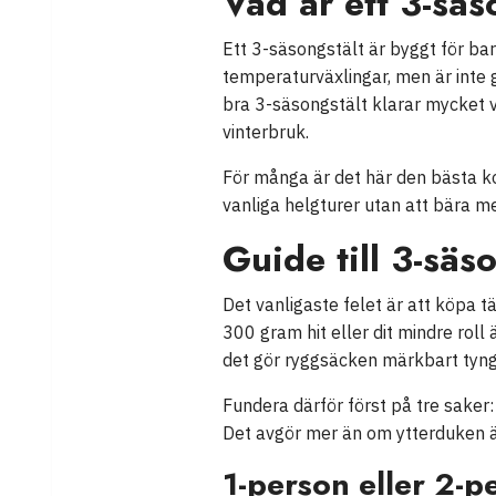
Vad är ett 3-säs
Ett 3-säsongstält är byggt för ba
temperaturväxlingar, men är inte gj
bra 3-säsongstält klarar mycket vä
vinterbruk.
För många är det här den bästa ko
vanliga helgturer utan att bära 
Guide till 3-sä
Det vanligaste felet är att köpa t
300 gram hit eller dit mindre roll 
det gör ryggsäcken märkbart tyng
Fundera därför först på tre saker:
Det avgör mer än om ytterduken är 
1-person eller 2-p