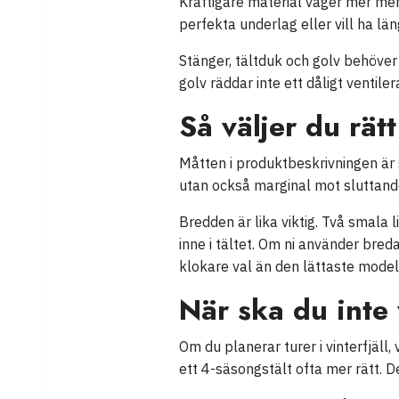
Kraftigare material väger mer men 
perfekta underlag eller vill ha län
Stänger, tältduk och golv behöver 
golv räddar inte ett dåligt ventil
Så väljer du rätt
Måtten i produktbeskrivningen är 
utan också marginal mot sluttand
Bredden är lika viktig. Två smala 
inne i tältet. Om ni använder bred
klokare val än den lättaste modell
När ska du inte 
Om du planerar turer i vinterfjäll
ett 4-säsongstält ofta mer rätt. D