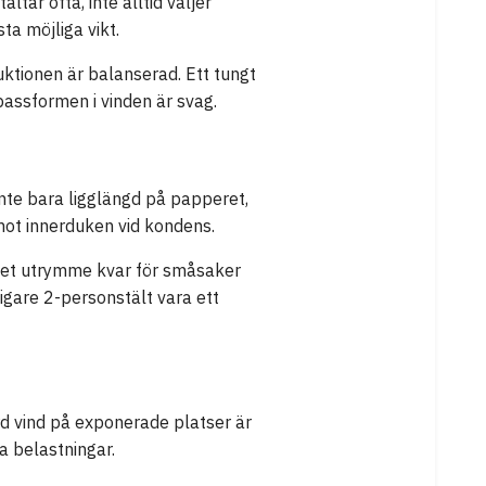
tar ofta, inte alltid väljer
ta möjliga vikt.
uktionen är balanserad. Ett tungt
 passformen i vinden är svag.
inte bara ligglängd på papperet,
mot innerduken vid kondens.
inget utrymme kvar för småsaker
ligare 2-personstält vara ett
ård vind på exponerade platser är
a belastningar.