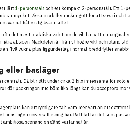
ett lätt
1-personstält
och ett kompakt 2-personstält. Ett 1-per
erar mycket. Vissa modeller räcker gott för att sova i och fö
m vädret håller dig kvar i tältet.
 ofta det mest praktiska valet om du vill ha bättre marginaler
er nära absiden. Nackdelen är främst högre vikt och ibland stö
ten. Två vuxna plus liggunderlag i normal bredd fyller snabbt 
g eller basläger
 centralt. Då blir tält under cirka 2 kilo intressanta för solo
urer där packningen inte bärs lika långt kan du acceptera mer v
gerplats kan ett rymligare tält vara mer värt än ett extremt lä
t finns ingen universallösning här. Rätt tält är det som passar
t ambitiösa scenario en gång vartannat år.