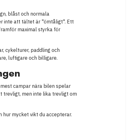
egn, blåst och normala
inte att tältet är "ömtåligt". Ett
 framför maximal styrka för
, cykelturer, paddling och
re, luftigare och billigare.
ingen
du mest campar nära bilen spelar
 trevligt, men inte lika trevligt om
ch hur mycket vikt du accepterar.