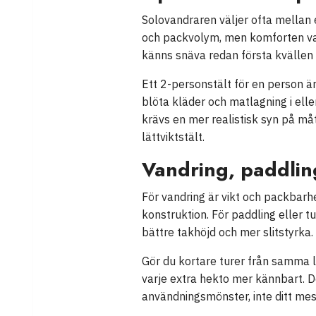
Solovandraren väljer ofta mellan 
och packvolym, men komforten vari
känns snäva redan första kvällen o
Ett 2-personstält för en person är
blöta kläder och matlagning i ell
krävs en mer realistisk syn på måt
lättviktstält.
Vandring, paddlin
För vandring är vikt och packbarhet
konstruktion. För paddling eller t
bättre takhöjd och mer slitstyrka.
Gör du kortare turer från samma lä
varje extra hekto mer kännbart. De
användningsmönster, inte ditt mes