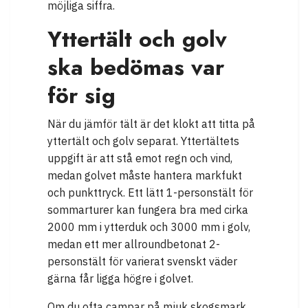
möjliga siffra.
Yttertält och golv
ska bedömas var
för sig
När du jämför tält är det klokt att titta på
yttertält och golv separat. Yttertältets
uppgift är att stå emot regn och vind,
medan golvet måste hantera markfukt
och punkttryck. Ett lätt 1-personstält för
sommarturer kan fungera bra med cirka
2000 mm i ytterduk och 3000 mm i golv,
medan ett mer allroundbetonat 2-
personstält för varierat svenskt väder
gärna får ligga högre i golvet.
Om du ofta campar på mjuk skogsmark,