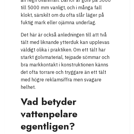
än regn ovanifrån. Därför är golv på 3000
till 5000 mm vanligt, och i många fall
klokt, särskilt om du ofta slår läger på
fuktig mark eller ojämna underlag.
Det här är också anledningen till att två
tält med liknande ytterduk kan upplevas
väldigt olika i praktiken. Om ett tält har
starkt golvmaterial, tejpade sömmar och
bra markkontakt i konstruktionen känns
det ofta torrare och tryggare än ett tält
med högre reklamsiffra men svagare
helhet.
Vad betyder
vattenpelare
egentligen?