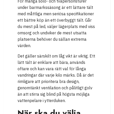
För många solo- och tvåpersonsturer
under barmarkssäsong är ett lättare tält
med måttliga men seriösa specifikationer
ett bättre köp än ett överbyggt tält. Går
du mest på led, väljer lägerplats med viss
omsorg och undviker de mest utsatta
platserna behöver du sällan extrema
värden.
Det gäller särskilt om låg vikt är viktig. Ett
lätt tält är enklare att bära, används
oftare och kan vara rätt val för långa
vandringar där varje kilo märks. Då är det
rimligare att prioritera bra design,
genomtänkt ventilation och pålitligt golv
än att stirra sig blind på högsta möjliga
vattenpelare i ytterduken.
När ska du välja