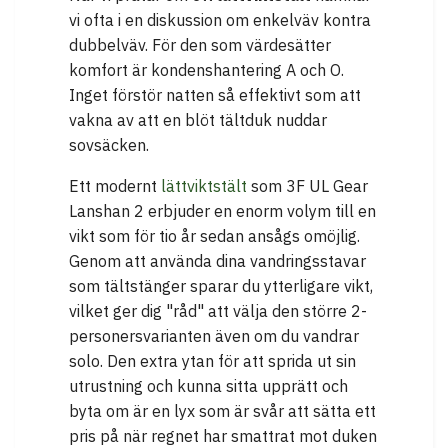
vi ofta i en diskussion om enkelväv kontra
dubbelväv. För den som värdesätter
komfort är kondenshantering A och O.
Inget förstör natten så effektivt som att
vakna av att en blöt tältduk nuddar
sovsäcken.
Ett modernt
lättviktstält
som 3F UL Gear
Lanshan 2 erbjuder en enorm volym till en
vikt som för tio år sedan ansågs omöjlig.
Genom att använda dina vandringsstavar
som tältstänger sparar du ytterligare vikt,
vilket ger dig "råd" att välja den större 2-
personersvarianten även om du vandrar
solo. Den extra ytan för att sprida ut sin
utrustning och kunna sitta upprätt och
byta om är en lyx som är svår att sätta ett
pris på när regnet har smattrat mot duken