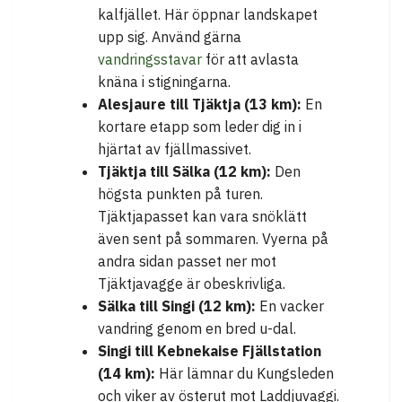
kalfjället. Här öppnar landskapet
upp sig. Använd gärna
vandringsstavar
för att avlasta
knäna i stigningarna.
Alesjaure till Tjäktja (13 km):
En
kortare etapp som leder dig in i
hjärtat av fjällmassivet.
Tjäktja till Sälka (12 km):
Den
högsta punkten på turen.
Tjäktjapasset kan vara snöklätt
även sent på sommaren. Vyerna på
andra sidan passet ner mot
Tjäktjavagge är obeskrivliga.
Sälka till Singi (12 km):
En vacker
vandring genom en bred u-dal.
Singi till Kebnekaise Fjällstation
(14 km):
Här lämnar du Kungsleden
och viker av österut mot Laddjuvaggi.