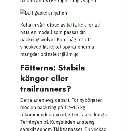
nästan alla STF-stugor längs vägen.
Kolla in vårt utbud av
lätta kök
för att
hitta en modell som passar din
packningsvolym. Kom ihåg att ett
vindskydd till köket sparar enorma
mängder bränsle i fjällmiljö.
Fötterna: Stabila
kängor eller
trailrunners?
Detta är en evig debatt. För nybörjaren
med en packning på 12–15 kg
rekommenderar vi oftast en stabil känga.
Terrängen på Kungsleden är stenig,
särskilt genom Tjäktjapasset. En vrickad