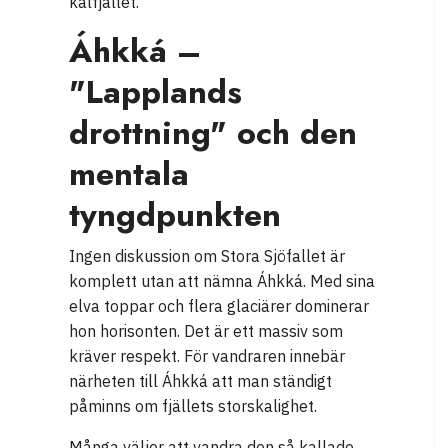
kalfjället.
Áhkká –
"Lapplands
drottning" och den
mentala
tyngdpunkten
Ingen diskussion om Stora Sjöfallet är
komplett utan att nämna Áhkká. Med sina
elva toppar och flera glaciärer dominerar
hon horisonten. Det är ett massiv som
kräver respekt. För vandraren innebär
närheten till Áhkká att man ständigt
påminns om fjällets storskalighet.
Många väljer att vandra den så kallade