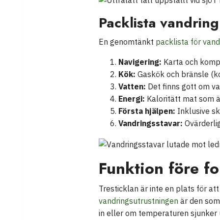
Packlista vandring
En genomtänkt
packlista för vand
Navigering:
Karta och kompas
Kök:
Gaskök och bränsle (ko
Vatten:
Det finns gott om vat
Energi:
Kaloritätt mat som är 
Första hjälpen:
Inklusive sk
Vandringsstavar:
Ovärderlig
Funktion före fo
Tresticklan är inte en plats för a
vandringsutrustningen
är den som 
in eller om temperaturen sjunker 