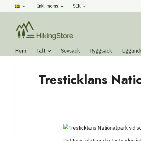
Inkl. moms
SEK
Hem
Tält
Sovsäck
Ryggsäck
Liggund
Tresticklans Nati
Det finns platser där tystnaden in