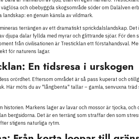
ta väglösa och obebyggda skogsområde söder om Dalälven er
na landskap: en genuin känsla av vildmark.
mineras terrängen av ett dramatiskt sprickdalslandskap. Det 
av djupa dalar fyllda med myrar och glittrande sjöar. För den 
ent från civilisationen är Tresticklan ett förstahandsval. M
ekt för naturens lagar.
cklan: En tidsresa i urskogen
dess orördhet. Eftersom området är så pass kuperat och otillgän
k. Här möts du av "långbenta" tallar – gamla, senvuxna träd
 historien. Markens lager av lavar och mossor är tjocka, och de
lan bergsidorna. Det är en terräng som straffar den som stre
ter stigens naturliga rytm.
a: Från korta loopar till grä