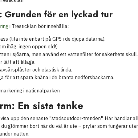
: Grunden för en lyckad tur
ring
i Tresticklan bör innehålla:
s (lita inte enbart på GPS i de djupa dalarna).
m ihåg: ingen öppen eld!).
ten i sjöarna, men använd ett vattenfilter för säkerhets skull.
lätt att tillaga.
avsårsplåster och elastisk linda.
a för att spara knäna i de branta nedförsbackarna.
rm: En sista tanke
tt visa upp den senaste "stadsoutdoor-trenden". Här handlar a
du glömmer bort när du väl är ute – prylar som fungerar uta
under natten.