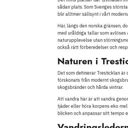
sådan plats. Som Sveriges störs
blir alltmer sällsynt i vårt moder
Här, längs den norska gränsen, do
med uråldriga tallar som avlöses 
naturupplevelse utan störningsmom
också rätt förberedelser och resp
Naturen i Tresti
Det som definierar Tresticklan är 
förskonats från modernt skogsbru
skogsbränder och hårda vintrar.
Att vandra här är att vandra genom
tjäder eller höra korpens eko mel
blicken och anpassar sitt tempo ef
Vandringsledern