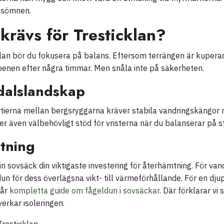
ttsömnen.
krävs för Tresticklan?
klan bör du fokusera på balans. Eftersom terrängen är kuperad bl
benen efter några timmar. Men snåla inte på säkerheten.
dalslandskap
rtierna mellan bergsryggarna kräver stabila vandringskängor 
r även välbehövligt stöd för vristerna när du balanserar på st
tning
n sovsäck din viktigaste investering för återhämtning. För van
n för dess överlägsna vikt- till värmeförhållande. För en djup
vår
kompletta guide om fågeldun i sovsäckar
. Där förklarar v
rkar isoleringen.