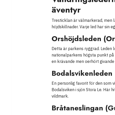
äventyr
Tresticklan är välmarkerad, men lå
höjdskillnader. Varje led har sin e
Orshöjdsleden (O
Detta är parkens ryggrad. Leden l
nationalparkens högsta punkt på 2
en krävande men oerhört givande 
Bodalsvikenleden
En personlig favorit för den som 
Bodalsviken i sjön Stora Le. Här 
vildmark.
Bråtaneslingan (G