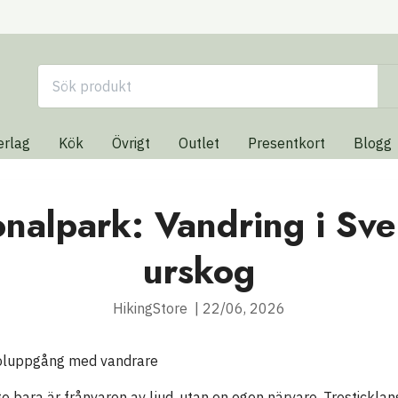
erlag
Kök
Övrigt
Outlet
Presentkort
Blogg
onalpark: Vandring i Sv
urskog
HikingStore
|
22/06, 2026
te bara är frånvaron av ljud, utan en egen närvaro. Tresticklan