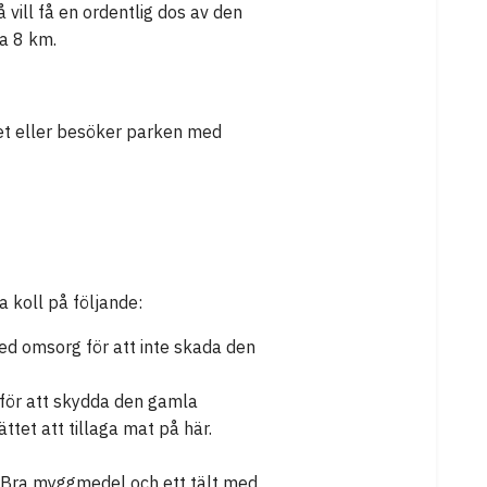
vill få en ordentlig dos av den
a 8 km.
het eller besöker parken med
ha koll på följande:
 med omsorg för att inte skada den
r för att skydda den gamla
ättet att tillaga mat på här.
Bra myggmedel och ett tält med