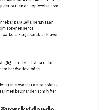
bjuder parken en upplevelse som
innebär parallella bergryggar
som söker en seriös
en parkens karga karaktär kräver
gligt har det till stora delar
 som har överlevt både
t är inte ovanligt att se spår av
ssar men belönar den som lyfter
nsöverskridande