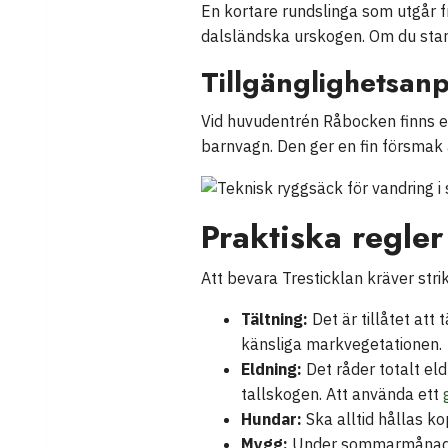
En kortare rundslinga som utgår f
dalsländska urskogen. Om du start
Tillgänglighetsan
Vid huvudentrén Råbocken finns e
barnvagn. Den ger en fin försmak 
Praktiska regler
Att bevara Tresticklan kräver strik
Tältning:
Det är tillåtet att
känsliga markvegetationen.
Eldning:
Det råder totalt eld
tallskogen. Att använda ett
Hundar:
Ska alltid hållas kop
Mygg:
Under sommarmånader