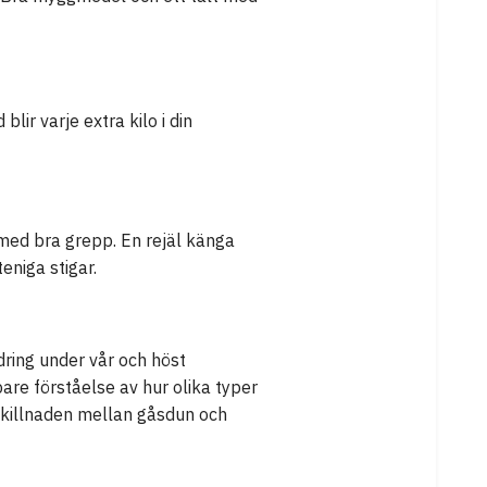
ir varje extra kilo i din
med bra grepp. En rejäl känga
eniga stigar.
dring under vår och höst
are förståelse av hur olika typer
i skillnaden mellan gåsdun och