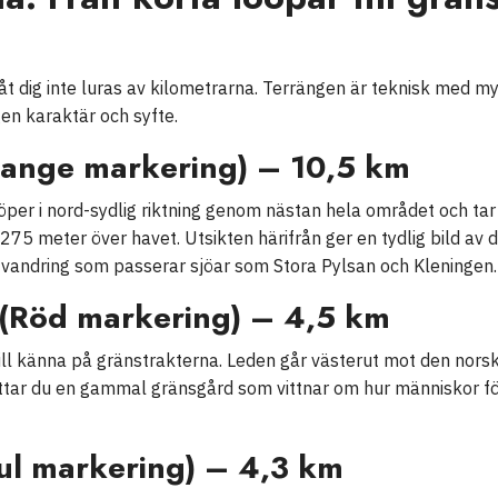
t dig inte luras av kilometrarna. Terrängen är teknisk med my
gen karaktär och syfte.
range markering) – 10,5 km
öper i nord-sydlig riktning genom nästan hela området och tar 
75 meter över havet. Utsikten härifrån ger en tydlig bild av
vandring som passerar sjöar som Stora Pylsan och Kleningen.
 (Röd markering) – 4,5 km
vill känna på gränstrakterna. Leden går västerut mot den norsk
hittar du en gammal gränsgård som vittnar om hur människor fö
ul markering) – 4,3 km