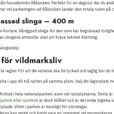
rån huvudentrén Råbocken. Perfekt för en dagstur där du ändå 
ar vid parkeringen vid Råbocken landar den totala turen på c
passad slinga – 400 m
n kortare, hårdgjord slinga för den som har begränsad rörlig
av skogens atmosfär utan att kräva teknisk klättring.
 för vildmarksliv
ta regler. För att din vistelse ska bli lyckad och laglig bör du 
 tälta i upp till två nätter på samma plats. Välj din lägerplats
förbud i hela nationalparken, även vid rastplatserna. Detta ä
gaskök eller spritkök
är dock tillåtet och är det enda logiska s
plade. Viltet i parken är känsligt för störningar.
na kan mygg och knott vara en utmaning vid myrmarkerna. 