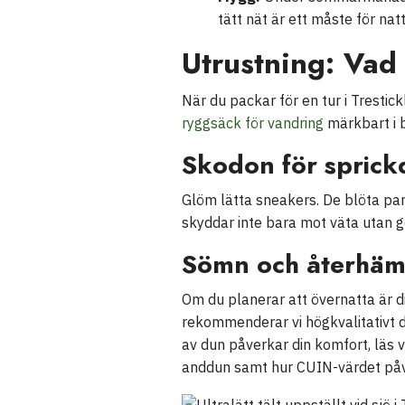
tätt nät är ett måste för na
Utrustning: Vad 
När du packar för en tur i Trestic
ryggsäck för vandring
märkbart i 
Skodon för sprick
Glöm lätta sneakers. De blöta pa
skyddar inte bara mot väta utan ge
Sömn och återhäm
Om du planerar att övernatta är di
rekommenderar vi högkvalitativt du
av dun påverkar din komfort, läs 
anddun samt hur CUIN-värdet påve