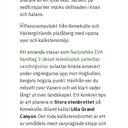
snarare än en lyxartikel. Särskilt på
nedförspartier märks skillnaden i knän
och balans.
Att använda stavar som
Naturehike EVA
handtag 3-delad teleskopisk justerbar
vandringsstav
avlastar knäna avsevärt
under stigningarna upp mot Högkullen,
bergets högsta punkt. Härifrån ser du
milsvitt över Vänern och vid klart väder
långt ut över landskapet. Ett konkret tips
är att planera in
Stora stenbrottet
på
Kinnekulle, ibland kallat
Lilla Grand
Canyon
. Det röda kalkstensbrottet är ett
av områdets mest särpräglade stopp och