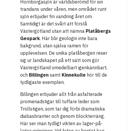
Hornborgasjön är världsberömd för sin
trandans under våren, men området runt
sjön erbjuder fin vandring året om.
Samtidigt är det svårt att förstå
Västergötland utan att nämna
Platåbergs
Geopark
. Här blir geologin inte bara
bakgrund, utan själva ramen för
upplevelsen. De unika platåbergen reser
sig ur landskapet på ett sätt som gör
Västergötland omedelbart igenkännbart,
och
Billingen
samt
Kinnekulle
hör till de
tydligaste exemplen.
Billingen erbjuder allt från asfalterade
promenadstigar till tuffare leder som
Trollstigen, som tar dig förbi dramatiska
diabasbranter och genom blockterräng.
Här ser man tydligt vikten av lager-på-
lager-principen. Vid foten av berget kan