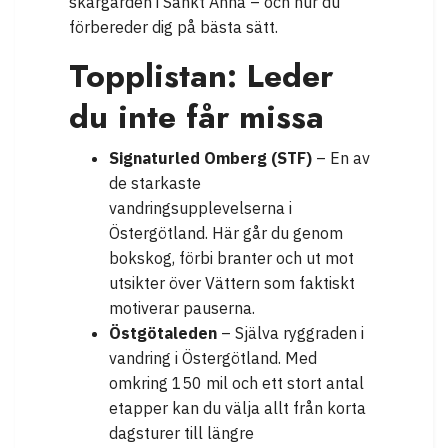
skärgården i Sankt Anna – och hur du
förbereder dig på bästa sätt.
Topplistan: Leder
du inte får missa
Signaturled Omberg (STF)
– En av
de starkaste
vandringsupplevelserna i
Östergötland. Här går du genom
bokskog, förbi branter och ut mot
utsikter över Vättern som faktiskt
motiverar pauserna.
Östgötaleden
– Själva ryggraden i
vandring i Östergötland. Med
omkring 150 mil och ett stort antal
etapper kan du välja allt från korta
dagsturer till längre