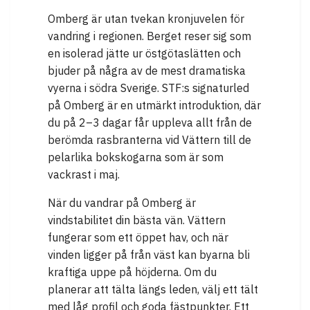
Omberg är utan tvekan kronjuvelen för
vandring i regionen. Berget reser sig som
en isolerad jätte ur östgötaslätten och
bjuder på några av de mest dramatiska
vyerna i södra Sverige. STF:s signaturled
på Omberg är en utmärkt introduktion, där
du på 2–3 dagar får uppleva allt från de
berömda rasbranterna vid Vättern till de
pelarlika bokskogarna som är som
vackrast i maj.
När du vandrar på Omberg är
vindstabilitet din bästa vän. Vättern
fungerar som ett öppet hav, och när
vinden ligger på från väst kan byarna bli
kraftiga uppe på höjderna. Om du
planerar att tälta längs leden, välj ett tält
med låg profil och goda fästpunkter. Ett