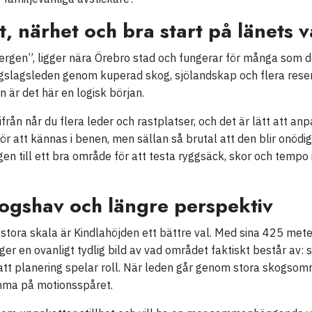
t, närhet och bra start på länets 
bergen”, ligger nära Örebro stad och fungerar för många som de
ergslagsleden genom kuperad skog, sjölandskap och flera rese
n är det här en logisk början.
rån når du flera leder och rastplatser, och det är lätt att an
för att kännas i benen, men sällan så brutal att den blir onödi
gen till ett bra område för att testa ryggsäck, skor och temp
ogshav och längre perspektiv
stora skala är Kindlahöjden ett bättre val. Med sina 425 mete
ger en ovanligt tydlig bild av vad området faktiskt består av: 
tt planering spelar roll. När leden går genom stora skogsomr
emma på motionsspåret.