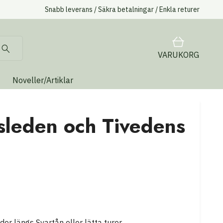
Snabb leverans / Säkra betalningar / Enkla returer
VARUKORG
Noveller/Artiklar
gsleden och Tivedens
r längs Svartån eller lätta turer