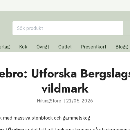
erlag
Kök
Övrigt
Outlet
Presentkort
Blogg
ebro: Utforska Bergsla
vildmark
HikingStore
|
21/05, 2026
er i Örebro
är det lätt att tankarna hamnar på stadspromenade