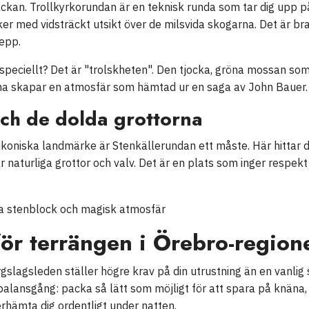
räckan. Trollkyrkorundan är en teknisk runda som tar dig upp p
r med vidsträckt utsikt över de milsvida skogarna. Det är bran
repp.
speciellt? Det är "trolskheten". Den tjocka, gröna mossan som 
rna skapar en atmosfär som hämtad ur en saga av John Bauer.
ch de dolda grottorna
ikoniska landmärke är Stenkällerundan ett måste. Här hittar 
ar naturliga grottor och valv. Det är en plats som inger resp
för terrängen i Örebro-region
rgslagsleden ställer högre krav på din utrustning än en vanli
 balansgång: packa så lätt som möjligt för att spara på knä
rhämta dig ordentligt under natten.