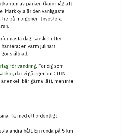
utkanten av parken (kom ihåg att
de. Markkyla är den vanligaste
an tre på morgonen. Investera
ren.
för nästa dag, särskilt efter
hantera: en varm julinatt i
 gör skillnad.
rlag för vandring
. För dig som
säckar
, där vi går igenom CUIN,
är enkel: bär gärna lätt, men inte
ina. Ta med ett ordentligt
lesta andra håll. En runda på 5 km