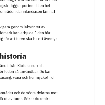
skt, ligger porten till en helt
 områden där inlandsisen lämnat
avigera genom labyrinter av
vildmark kan erbjuda. I den här
 för att turen ska bli ett äventyr
historia
t, från Kloten i norr till
gör leden så användbar. Du kan
säsong, vana och hur mycket tid
laområdet och de södra delarna mot
få ut av turen. Söker du utsikt,