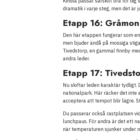
Kindla passar särskilt bra för di
dramatik i varje steg, men det är
Etapp 16: Gråmon 
Den här etappen fungerar som en b
men bjuder ändå på mossiga stigar,
Tivedstorp, en gammal finnby med 
andra leder.
Etapp 17: Tivedst
Nu skiftar leden karaktär tydligt
nationalpark. Här räcker det inte 
acceptera att tempot blir lägre. S
Du passerar också rastplatsen vid
lunchpaus. För andra är det ett na
när temperaturen sjunker under na