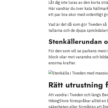
Låt dig inte luras av den korta st
Här vandrar du över kala hällmarke
ett par bra skor med ordentligt g
Vad är det då som gör Tiveden så 
tallarna och de djupa sprickdala
Stenkällerundan o
För den som vill se parkens mest 
block vilar mot varandra och bild
enorma krafter.
Rätt utrustning 
Att vandra i Tiveden och längs Be
HikingStore förespråkar alltid en
säkerheten eller förmågan att åte