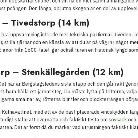
g som uppskattar stillhet och vill ha en mer sammanhängande v
 just poängen. Den långa, obrutna skogen är en del av upplevel
– Tivedstorp (14 km)
ra uppvärmning inför de mer tekniska partierna i Tiveden. Te
 stilla tjärnar och en känsla av att du är på väg in i något mer
anor från 1600-talet, ger också turen en historisk tyngd som
orp – Stenkällegården (12 km)
. Det här är Bergslagsledens sista etapp och den går rakt gen
att bara hålla ett jämnt steg. Du måste lyfta på fötterna, välj
tigarna smalnar av, rötterna blir fler och blockterrängen börja
 Kölnavattnet, med ett av de bäst placerade vindskydden längs
turligt ställe att övernatta och faktiskt testa om
sovsäck
och 
tten. Det är först då du märker vad utrustningen faktiskt klar