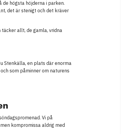
å de högsta höjderna i parken.
t, det är stenigt och det kräver
täcker allt, de gamla, vridna
du Stenkälla, en plats där enorma
ekt och som påminner om naturens
en
g söndagspromenad. Vi på
na, men kompromissa aldrig med