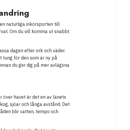
vandring
n naturliga inkörsporten till
rvat. Om du vill komma ut snabbt
passa dagen efter ork och väder.
gt tung för den som är ny på
o innan du ger dig på mer avlägsna
r över havet är det en av länets
skog, sjöar och långa avstånd. Det
åden blir vatten, tempo och