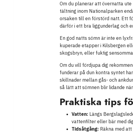
Om du planerar att övernatta ute –
tältning inom Nationalparken endas
orsaken till en förstörd natt. Ett
därför i ett bra liggunderlag oc
En god natts sömn är inte en lyxfr
kuperade etapper i Kilsbergen elle
skogsbryn, eller fuktig sensommar 
Om du vill fördjupa dig rekommen
funderar på dun kontra syntet ha
skillnader mellan gås- och ankdun
så lätt att sömnen blir lidande nä
Praktiska tips fö
Vatten:
Längs Bergslagsleden
vattenfilter eller bär med dig
Tidsåtgång:
Räkna med att d