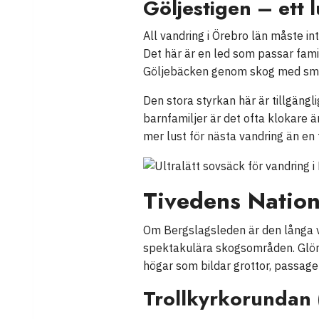
Göljestigen – ett l
All vandring i Örebro län måste i
Det här är en led som passar famil
Göljebäcken genom skog med små v
Den stora styrkan här är tillgängl
barnfamiljer är det ofta klokare 
mer lust för nästa vandring än en
Tivedens Nation
Om Bergslagsleden är den långa va
spektakulära skogsområden. Glöm p
högar som bildar grottor, passage
Trollkyrkorundan 