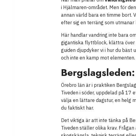
i Hjälmaren-området. Men för den 
annan värld bara en timme bort.
efter sig en terräng som utmanar
Här handlar vandring inte bara om 
gigantiska flyttblock, klättra öve
guiden djupdyker vi i hur du bäst
och inte en kamp mot elementen.
Bergslagsleden:
Örebro län är i praktiken Bergslag
Tiveden i söder, uppdelad på 17 e
välja en lättare dagstur, en helg
du faktiskt har.
Det viktiga är att inte tänka på 
Tiveden ställer olika krav. Frågan 
skogskänsla, teknisk terräng eller