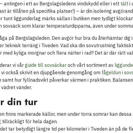
 antingen i ett av Bergslagsledens vindskydd eller i ett
tält
i 
t är tillåten på specifika platser!) – är din isolering avgöran
 för tunt liggunderlag märks sällan i butiken men tydligt klock
h en sovsäck som klarar temperaturdipparna, även under somma
åga på Bergslagsleden. Den avgör hur bra du återhämtar dig in
r teknisk terräng i Tiveden. Vad ska din sovutrustning faktiskt 
med kyliga morgnar och flera nätter i rad? Det är där rätt val
derar vi vår
guide till sovsäckar
och vårt sortiment av
liggunde
r vi också skrivit en djupgående genomgång om
fågeldun i sov
 samt hur fyllnadsvikt påverkar värmen i praktiken. Balansen 
r vädret vänder.
r din tur
 finns markerade källor, men under torra somrar kan dessa s
 tillräckligt för hela dagen.
et tar betydligt längre tid per kilometer i Tiveden än på de f