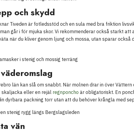
repp och skydd
r Tiveden är fotledsstöd och en sula med bra friktion livsvikt
m man går i för mjuka skor. Vi rekommenderar också starkt at
äta när du kliver genom ljung och mossa, utan sparar också d
a väderomslag
Örebro län kan slå om snabbt. När molnen drar in över Vätter
t skaljacka eller en rejäl
regnponcho
är obligatoriskt. En ponc
r din dyrbara packning torr utan att du behöver krångla med s
ta vän