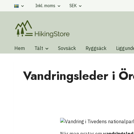
Inkl. moms
SEK
Hem
Tält
Sovsäck
Ryggsäck
Liggund
Vandringsleder i Ör
När man pratar om
vandringsled