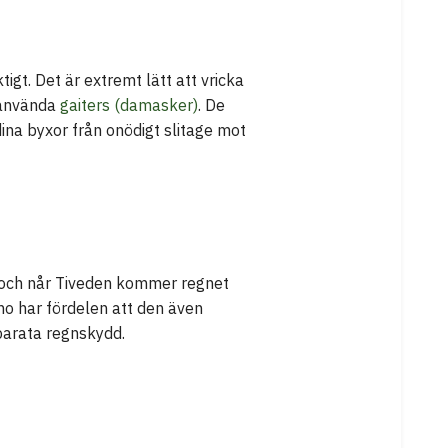
igt. Det är extremt lätt att vricka
t använda
gaiters (damasker)
. De
ina byxor från onödigt slitage mot
n och når Tiveden kommer regnet
ho har fördelen att den även
eparata regnskydd.