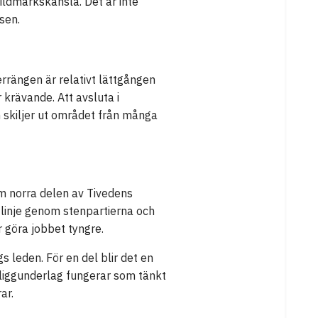
ildmarkskänsla. Det är inte
sen.
rrängen är relativt lättgången
 krävande. Att avsluta i
 skiljer ut området från många
om norra delen av Tivedens
a linje genom stenpartierna och
r göra jobbet tyngre.
 leden. För en del blir det en
liggunderlag fungerar som tänkt
ar.