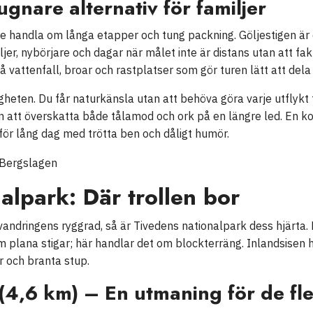
ugnare alternativ för familjer
nte handla om långa etapper och tung packning. Göljestigen ä
jer, nybörjare och dagar när målet inte är distans utan att fak
attenfall, broar och rastplatser som gör turen lätt att dela
igheten. Du får naturkänsla utan att behöva göra varje utflykt t
än att överskatta både tålamod och ork på en längre led. En ko
 för lång dag med trötta ben och dåligt humör.
alpark: Där trollen bor
ndringens ryggrad, så är Tivedens nationalpark dess hjärta. 
lana stigar; här handlar det om blockterräng. Inlandsisen ha
r och branta stup.
(4,6 km) – En utmaning för de fle