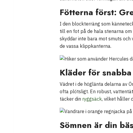
Fötterna först: G
I den blockterräng som känneteckna
till en fot på de hala stenarna o
skyddar inte bara mot smuts och v
de vassa klippkanterna.
Kläder för snabb
Vädret i de höglänta delarna av 
ofta plötsligt. En robust, vattentä
täcker din
ryggsäck
, vilket hålle
Sömnen är din bäs