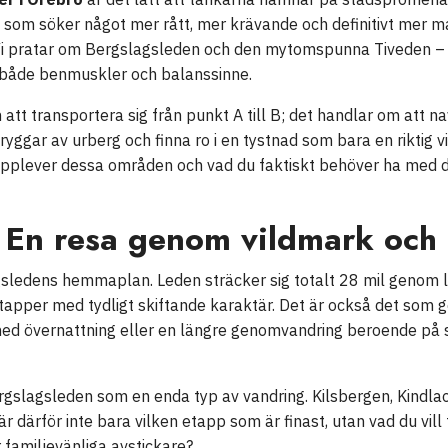
som söker något mer rått, mer krävande och definitivt mer magi
 Vi pratar om Bergslagsleden och den mytomspunna Tiveden –
 både benmuskler och balanssinne.
att transportera sig från punkt A till B; det handlar om att n
r ryggar av urberg och finna ro i en tystnad som bara en riktig 
 upplever dessa områden och vad du faktiskt behöver ha med dig
 En resa genom vildmark och 
sledens hemmaplan. Leden sträcker sig totalt 28 mil genom läne
tapper med tydligt skiftande karaktär. Det är också det som 
 med övernattning eller en längre genomvandring beroende på 
Bergslagsleden som en enda typ av vandring. Kilsbergen, Kind
är därför inte bara vilken etapp som är finast, utan vad du vill 
 familjevänliga avstickare?