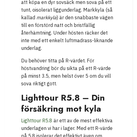
att köpa en dyr sovsäck men sova på ett
tunt, oisolerat liggunderlag. Markkyla (så
kallad
markkyla
) är den snabbaste vägen
till en förstörd natt och bristfällig
återhämtning. Under hösten räcker det
inte med ett enkelt luftmadrass-liknande
underlag.
Du behöver titta på R-värdet. För
höstvandring bör du sikta på ett R-värde
på minst 3.5, men helst över 5 om du vill
sova riktigt gott.
Lighttour R5.8 – Din
försäkring mot kyla
Lighttour R5.8
är ett av de mest effektiva
underlagen vi har i lager. Med ett R-värde
på 5.8 isolerar det effektivt även om