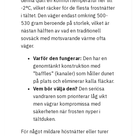
denna quilt en komforttemperatur ner till
-2°C, vilket räcker för de flesta frostnätter
i tältet. Den väger endast omkring 500-
530 gram beroende på storlek, vilket är
nästan hälften av vad en traditionell
sovsäck med motsvarande värme ofta
väger.
Varför den fungerar:
Den har en
genomtänkt konstruktion med
"baffles" (kanaler) som håller dunet
på plats och eliminerar kalla fläckar.
Vem bör välja den?
Den seriösa
vandraren som prioriterar låg vikt
men vägrar kompromissa med
säkerheten när frosten nyper i
tältduken.
För något mildare höstnätter eller turer