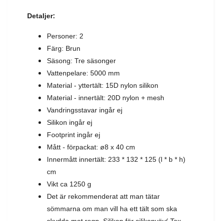
Detaljer:
Personer: 2
Färg: Brun
Säsong: Tre säsonger
Vattenpelare: 5000 mm
Material - yttertält: 15D nylon silikon
Material - innertält: 20D nylon + mesh
Vandringsstavar ingår ej
Silikon ingår ej
Footprint ingår ej
Mått - förpackat: ø8 x 40 cm
Innermått innertält: 233 * 132 * 125 (l * b * h)
cm
Vikt ca 1250 g
Det är rekommenderat att man tätar
sömmarna om man vill ha ett tält som ska