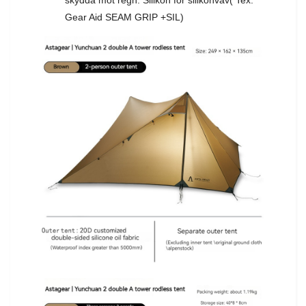
skydda mot regn. Silikon för silikonväv( Tex.
Gear Aid SEAM GRIP +SIL)